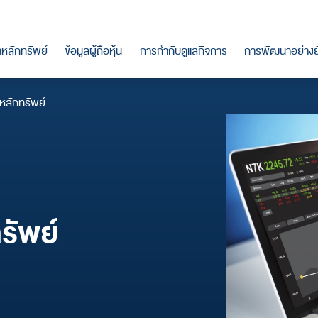
าหลักทรัพย์
ข้อมูลผู้ถือหุ้น
การกำกับดูแลกิจการ
การพัฒนาอย่างยั
หลักทรัพย์
รมการบริษัท
ารเงิน
รายใหญ่
ดูแลกิจการและ
กทรัพย์
มพันธ์
โครงสร้างการจัดการ
กิจ
คณะกรรมการบริษัท
หน้าที่บริหาร
ลงทุน
งินปันผล
ะเว็บแคสต์
จริตคอร์รัปชัน
คณะกรรมการบริหาร
ละการเปิดตัวโครงการ
น
shots
คณะกรรมการตรวจสอบ
รียนและเบาะแสการกระ
บธุรกิจ
ือใบสำคัญแสดงสิทธิ
เผยแพร่
คณะกรรมการบริหารความเสี่ยง
รัพย์
อถือ
คณะกรรมการสรรหาและกำหนดค่า
ตอบแทน
คณะกรรมการบรรษัทภิบาล
ักทรัพย์
กิจ
คณะผู้บริหาร
าะห์
กร